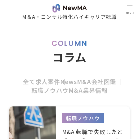
MENU
M＆A・コンサル特化ハイキャリア転職
COLUMN
コラム
全て
求人案件
News
M&A会社図鑑
転職ノウハウ
M&A業界情報
転職ノウハウ
M&A 転職で失敗したと