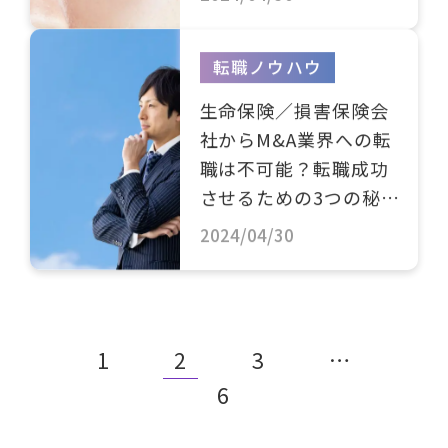
転職ノウハウ
生命保険／損害保険会
社からM&A業界への転
職は不可能？転職成功
させるための3つの秘訣
とは？
2024/04/30
1
2
3
…
6